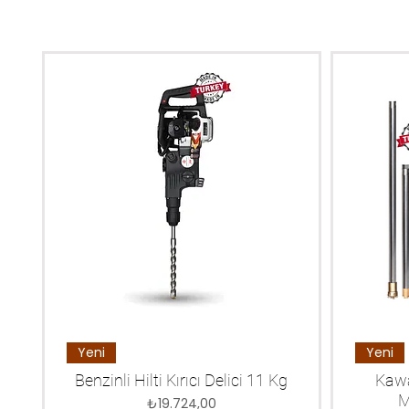
Yeni
Yeni
Benzinli Hilti Kırıcı Delici 11 Kg
Kawa
M
Fiyat
₺19.724,00