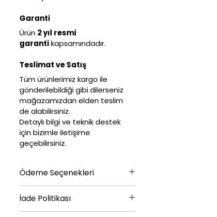
Garanti
Ürün 
2 yıl resmi 
garanti
 kapsamındadır.
Teslimat ve Satış
Tüm ürünlerimiz kargo ile 
gönderilebildiği gibi dilerseniz 
mağazamızdan elden teslim 
de alabilirsiniz.
Detaylı bilgi ve teknik destek 
için bizimle iletişime 
geçebilirsiniz.
Ödeme Seçenekleri
Havale / EFT
İade Politikası
Kredi Kartı
Kapıda ödeme (uygun 
İade ve Değişim Politikası