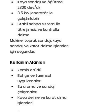
Kaya sondajı ve öğütme: 
2300 dev/dk
3.5 kW jeneratör ile 
çalıştırılabilir
Stabil sehpa sistemi ile 
titreşimsiz ve kontrollü 
delme
Makine; toprak sondajı, kaya 
sondajı ve karot delme işlemleri 
için uygundur.
Kullanım Alanları
Zemin etüdü
Bahçe ve tarımsal 
uygulamalar
Su arama ve sondaj 
çalışmaları
Kaya delme ve karot alma 
işlemleri