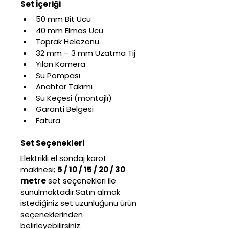
Set İçeriği
50 mm Bit Ucu
40 mm Elmas Ucu
Toprak Helezonu
32 mm – 3 mm Uzatma Tij
Yılan Kamera
Su Pompası
Anahtar Takımı
Su Keçesi (montajlı)
Garanti Belgesi
Fatura
Set Seçenekleri
Elektrikli el sondaj karot 
makinesi; 
5 / 10 / 15 / 20 / 30 
metre
 set seçenekleri ile 
sunulmaktadır.Satın almak 
istediğiniz set uzunluğunu ürün 
seçeneklerinden 
belirleyebilirsiniz.