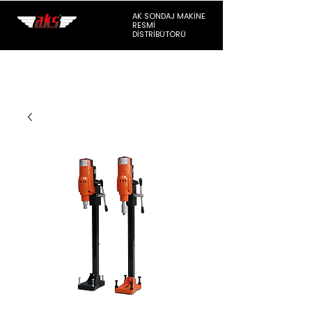
AK SONDAJ MAKİNE
RESMİ
DİSTRİBÜTÖRÜ